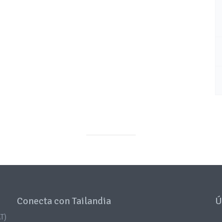
Conecta con Tailandia
Ú
T)