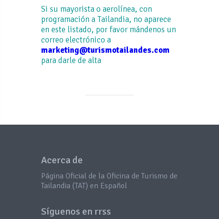
Si su mayorista o aerolínea, con
programación a Tailandia, no aparece
Orixà Viatges
Tandem Luxury
Directia Travel
en este listado, por favor mándenos un
Travel
correo electrónico a
Overtrails
marketing@turismotailandes.com
Eurotrip
Tarawa Travel
para darle de alta
PANGEA The
Exoticca
Travel Store
Terres de
Somriures
Pasaporte3
Terres
Llunyanes
Pasifika
Acerca de
Tierra Sinai
Politours
Página Oficial de la Oficina de Turismo de
Tailandia (TAT) en Español
Tourmundial /
El Corte Ingles
Producto
Propio
Síguenos en rrss