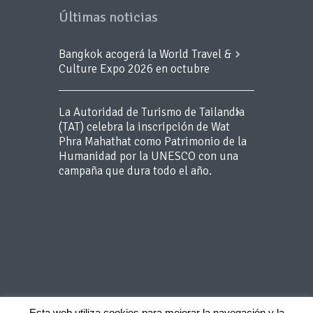
Últimas noticias
Viajes Cono Sur
Bangkok acogerá la World Travel &
Culture Expo 2026 en octubre
Viajes Kinsai
La Autoridad de Turismo de Tailandia
Viajes Rangali
(TAT) celebra la inscripción de Wat
Phra Mahathat como Patrimonio de la
Humanidad por la UNESCO con una
Viajes Trekking
campaña que dura todo el año.
y Aventura
Viatges Bertfe
Viaxes Low
Cost Asia
Wai Travel
Esta web utiliza cookies para mejorar la navegación y la