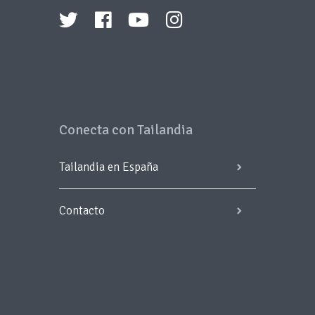
Transrutas
Quelónea
Traveldays
Rutas 10
Tuareg
Conecta con Tailandia
TUI
Ambassador
Tours
Tailandia en España
Vacaciones en
Contacto
Asia
Vertierra
Viajamus por
Tailandiaviajes.com