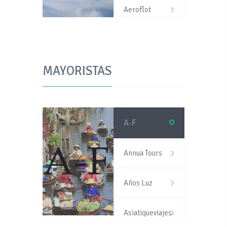
Aeroflot
Air Asia
MAYORISTAS
Air France
Bangkok
Airways
A-F
Cathay Pacific
Annua Tours
Egyptair
Años Luz
Emirates
Asiatiqueviajes