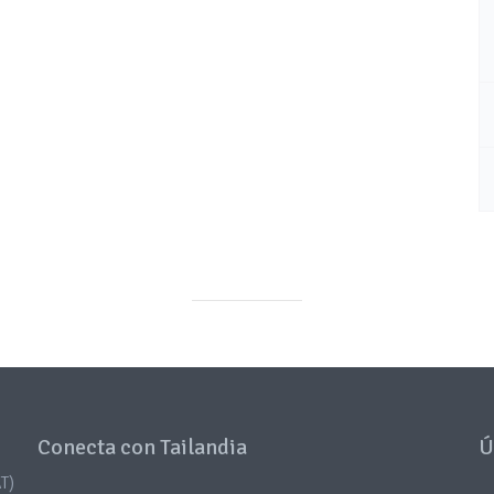
Conecta con Tailandia
Ú
T)