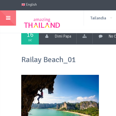
English
Tailandia
16
Dimi Papa
No 
DIC
Railay Beach_01