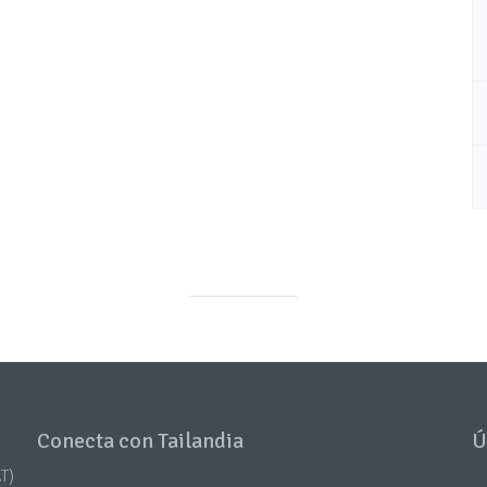
Conecta con Tailandia
Ú
T)