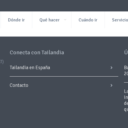
Dónde ir
Qué hacer
Cuándo ir
Servici
Conecta con Tailandia
Ú
T)
Tailandia en España
B
2
Contacto
L
i
d
q