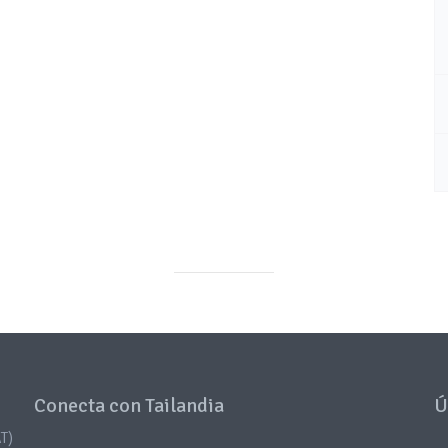
Conecta con Tailandia
Ú
T)