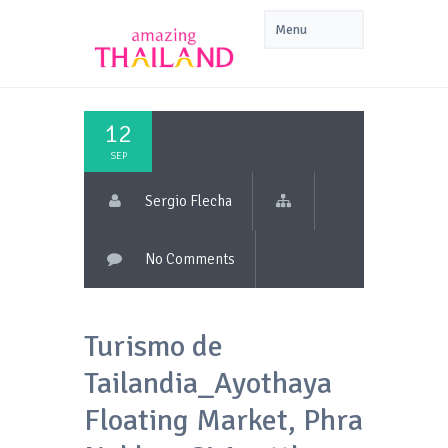
12
SEP
Sergio Flecha
No Comments
Turismo de
Tailandia_Ayothaya
Floating Market, Phra