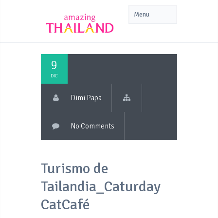
9
DIC
Dimi Papa
No Comments
Turismo de
Tailandia_Caturday
CatCafé