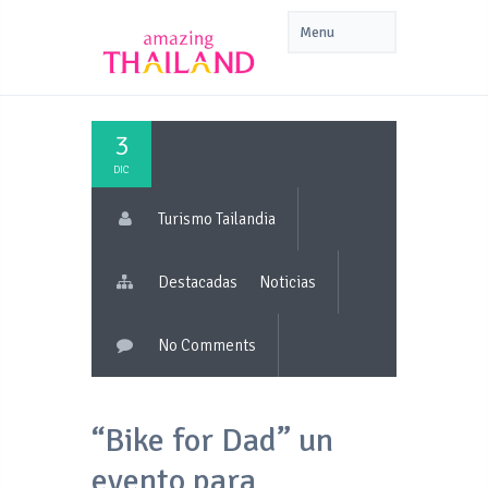
3
DIC
Turismo Tailandia
Destacadas
Noticias
No Comments
“Bike for Dad” un
evento para