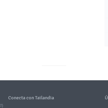
Conecta con Tailandia
Ú
T)