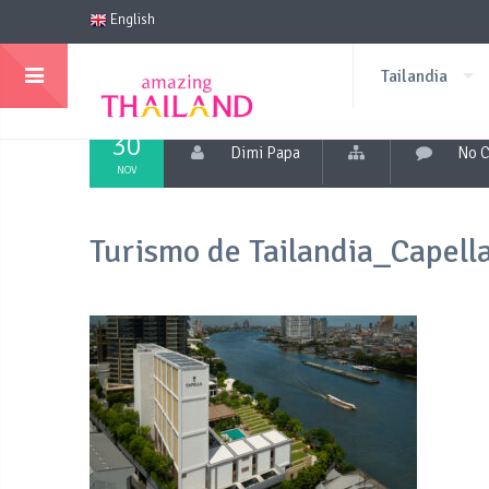
English
Tailandia
30
Dimi Papa
No 
NOV
Turismo de Tailandia_Capell