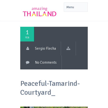
1
FEB
Sergio Flecha
No Comments
Peaceful-Tamarind-
Courtyard_