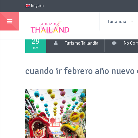
English
Tailandia
29
Turismo Tailandia
No Co
MAY
cuando ir febrero año nuevo 