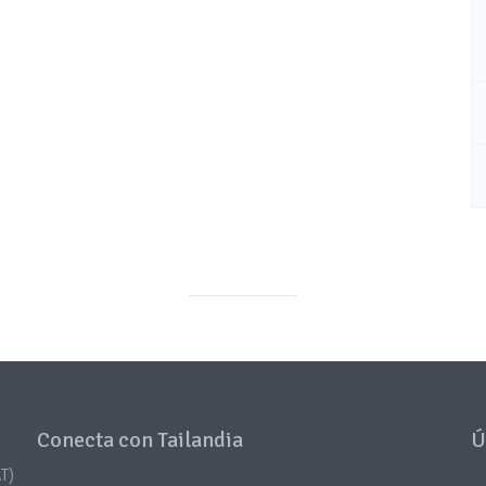
Conecta con Tailandia
Ú
T)