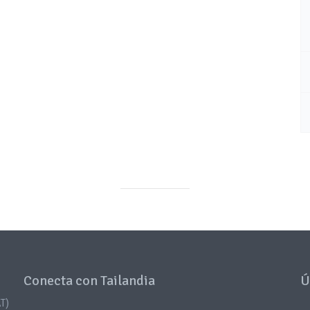
Conecta con Tailandia
Ú
T)