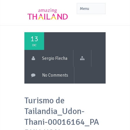
13
DIC
Sergio Flecha
No Comments
Turismo de
Tailandia_Udon-
Thani-00016164_PA