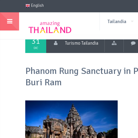
English
Tailandia
31
Turismo Tailandia
DIC
Phanom Rung Sanctuary in P
Buri Ram