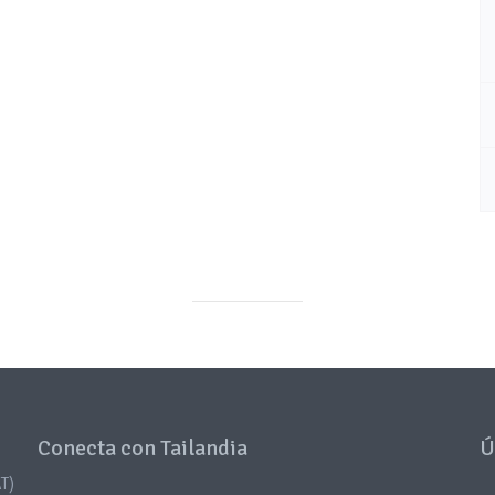
Conecta con Tailandia
Ú
T)