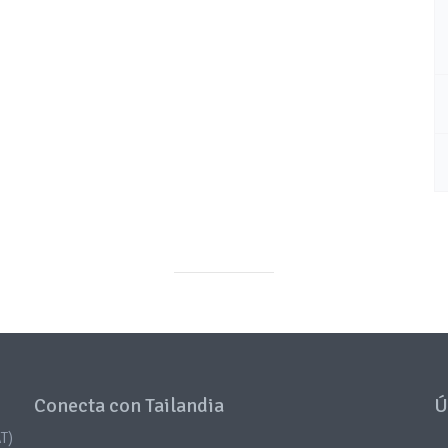
Conecta con Tailandia
Ú
T)