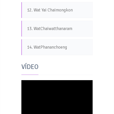
12. Wat Yai Chaimongkon
13. WatChaiwatthanaram
14. WatPhananchoeng
VÍDEO