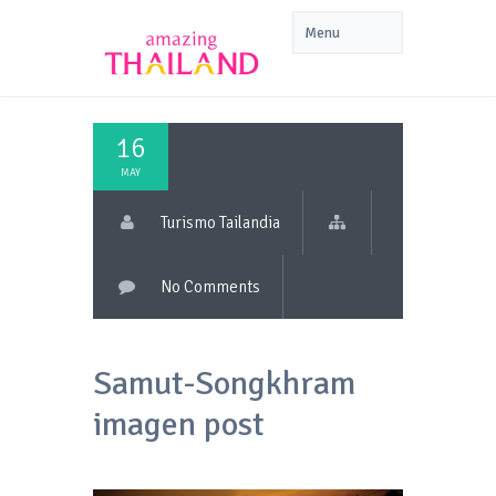
16
MAY
Turismo Tailandia
No Comments
Samut-Songkhram
imagen post