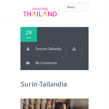
29
MAY
Turismo Tailandia
No Comments
Surin-Tailandia