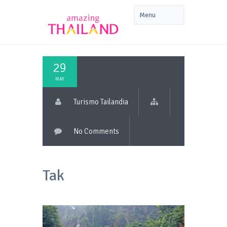
29
MAY
Turismo Tailandia
No Comments
Tak