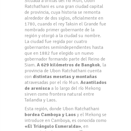
Situada a orillas del río Mun, Ubon
Ratchathani es una gran ciudad capital
de provincia, cuya historia se remonta
alrededor de dos siglos, oficialmente en
1780, cuando el rey Taksin el Grande fue
nombrado primer gobernante de la
región y otorgó a la ciudad su nombre.
La ciudad fue regida por cuatro
gobernantes semiindependientes hasta
que en 1882 fue elegido un nuevo
gobernador formando parte del Reino de
Siam.
A 629 kilómetros de Bangkok
, la
provincia de Ubon Ratchathani cuenta
con
distintas mesetas y montañas
atravesadas por el río Mun.
Acantilados
de arenisca
a lo largo del río Mekong
sirven como frontera natural entre
Tailandia y Laos.
Esta región, donde Ubon Ratchathani
bordea Camboya y Laos
y el Mekong se
introduce en Camboya, es conocida como
«El Triángulo Esmeralda»
, en