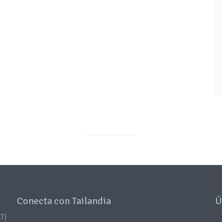
Conecta con Tailandia
Ú
T)