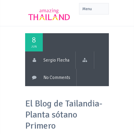
8
JUN
Sergio Flecha
No Comments
El Blog de Tailandia-
Planta sótano
Primero