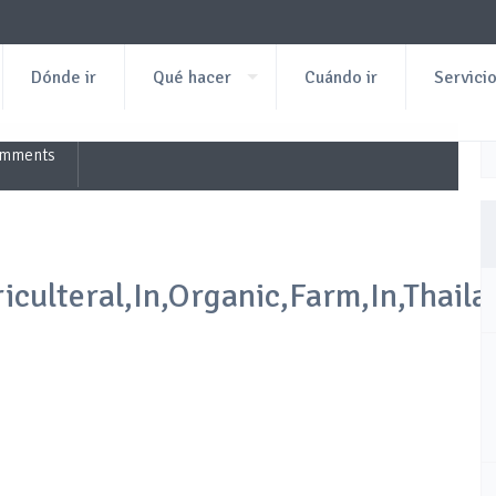
Dónde ir
Qué hacer
Cuándo ir
Servici
omments
riculteral,In,Organic,Farm,In,Thaila