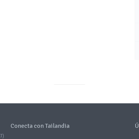
Conecta con Tailandia
Ú
T)