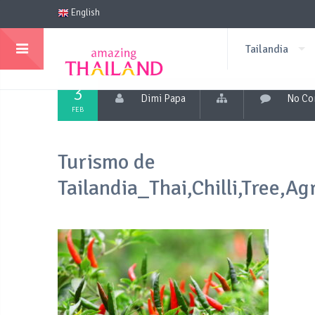
English
Tailandia
3
Dimi Papa
No C
FEB
Turismo de
Tailandia_Thai,Chilli,Tree,Ag