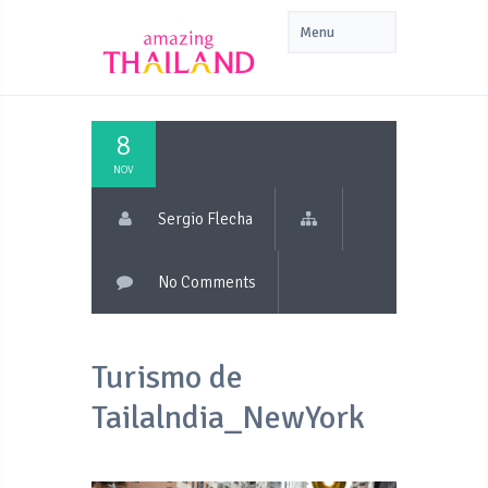
8
NOV
Sergio Flecha
No Comments
Turismo de
Tailalndia_NewYork