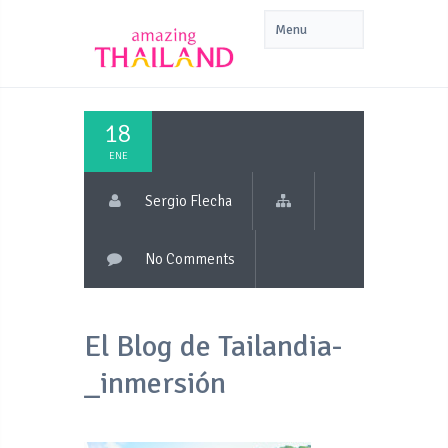
18
ENE
Sergio Flecha
No Comments
El Blog de Tailandia-
_inmersión