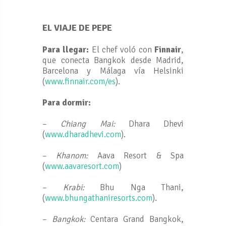
EL VIAJE DE PEPE
Para llegar:
El chef voló con
Finnair
,
que conecta Bangkok desde Madrid,
Barcelona y Málaga vía Helsinki
(
www.finnair.com/es
).
Para dormir:
–
Chiang Mai:
Dhara Dhevi
(
www.dharadhevi.com
).
–
Khanom:
Aava Resort & Spa
(
www.aavaresort.com
)
–
Krabi:
Bhu Nga Thani,
(
www.bhungathaniresorts.com
).
–
Bangkok:
Centara Grand Bangkok,