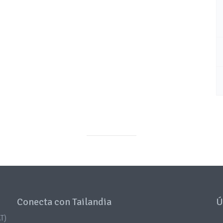
Conecta con Tailandia
Ú
T)