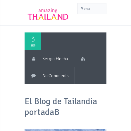
3
SEP
Sergio Flecha
No Comments
El Blog de Tailandia
portadaB