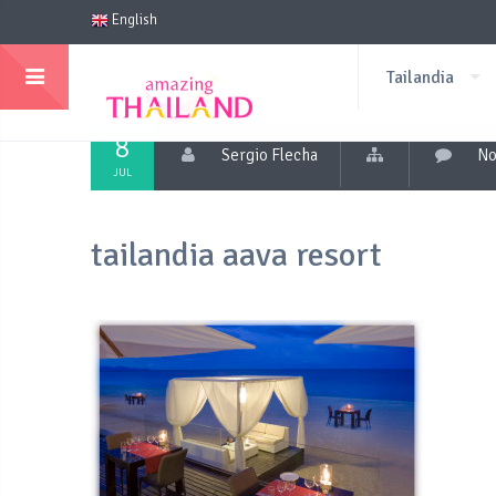
English
Tailandia
8
Sergio Flecha
No
JUL
tailandia aava resort