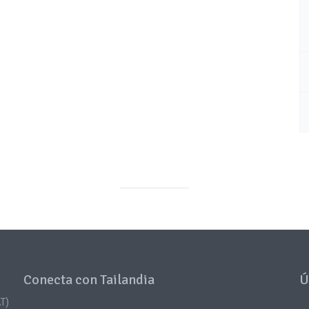
Conecta con Tailandia
Ú
T)