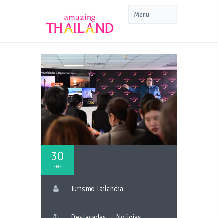
30
ENE
Turismo Tailandia
Destacadas
Noticias