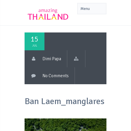
15
JUL
Dimi Papa
No Comments
Ban Laem_manglares