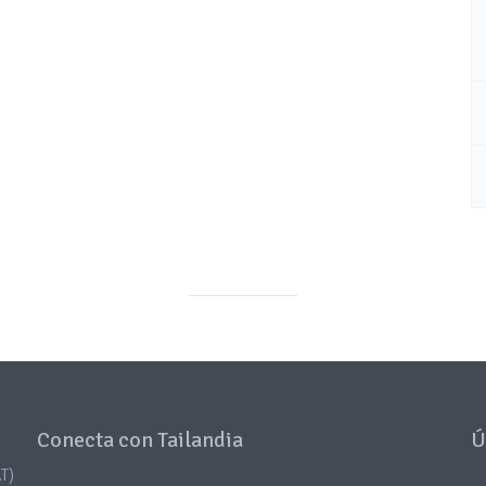
Conecta con Tailandia
Ú
T)