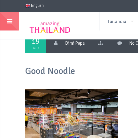
English
Tailandia
19
Dimi Papa
No 
AGO
Good Noodle