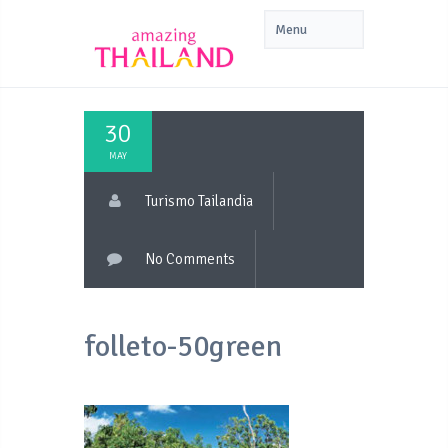
30
MAY
Turismo Tailandia
No Comments
folleto-50green