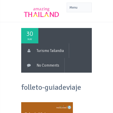
30
MAY
Turismo Tailandia
No Comments
folleto-guiadeviaje