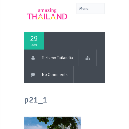
29
JUN
Turismo Tailandia
No Comments
p21_1