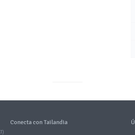
Conecta con Tailandia
Ú
T)