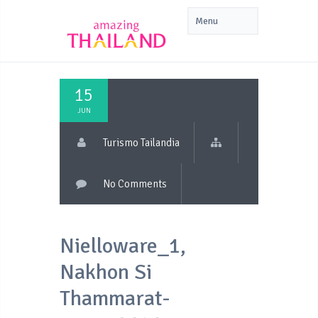
15
JUN
Turismo Tailandia
No Comments
Nielloware_1,
Nakhon Si
Thammarat-