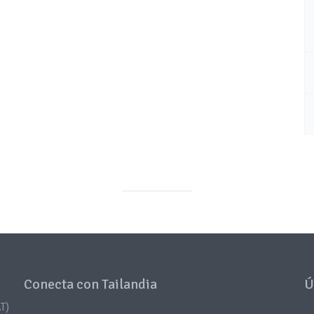
Conecta con Tailandia
Ú
T)