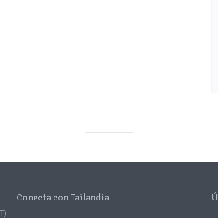
Conecta con Tailandia
Ú
T)