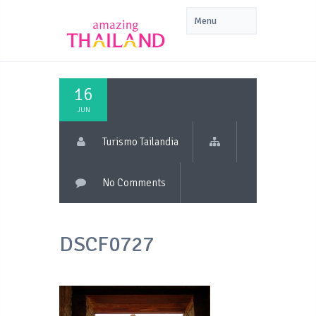
16
JUN
Turismo Tailandia
No Comments
DSCF0727