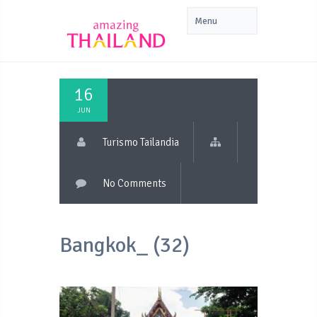
16
JUN
Turismo Tailandia
No Comments
Bangkok_ (32)