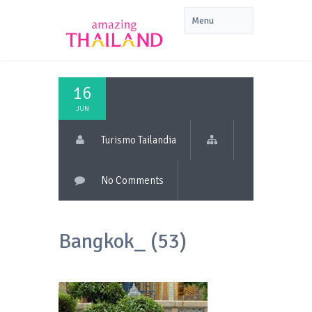
16
JUN
Turismo Tailandia
No Comments
Bangkok_ (53)