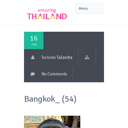
16
JUN
Turismo Tailandia
No Comments
Bangkok_ (54)