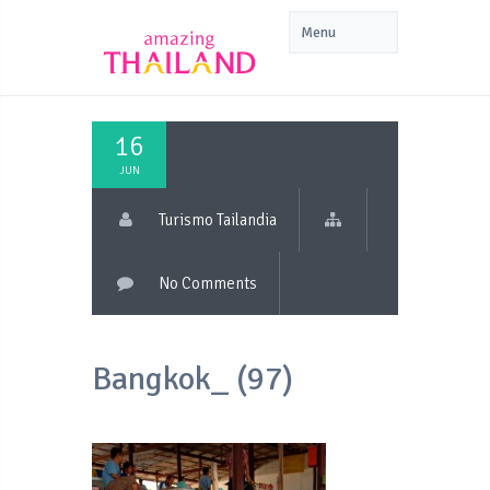
16
JUN
Turismo Tailandia
No Comments
Bangkok_ (97)