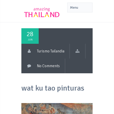
28
JUN
Turismo Tailandia
No Comments
wat ku tao pinturas