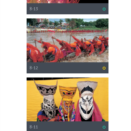
8-13
8-12
8-11