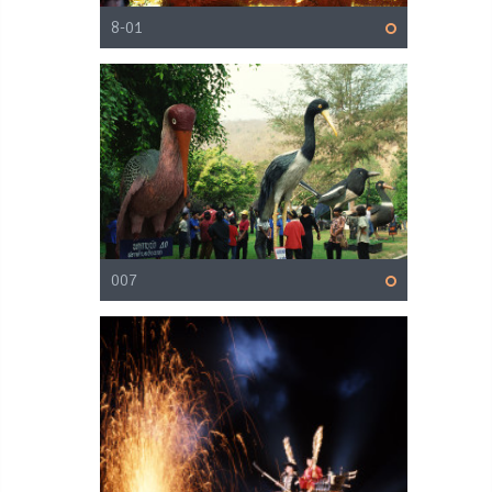
8-01
007