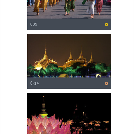
009
8-14