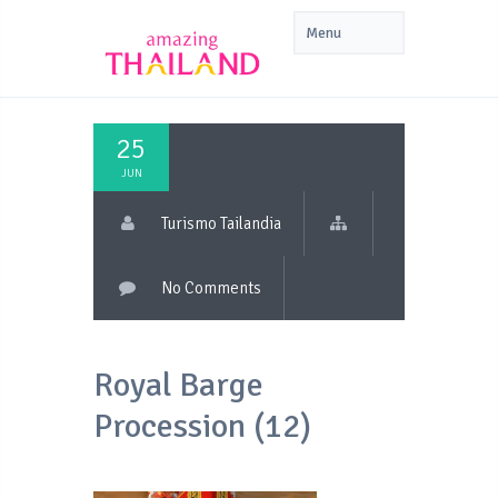
25
JUN
Turismo Tailandia
No Comments
Royal Barge
Procession (12)