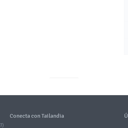
Conecta con Tailandia
Ú
T)