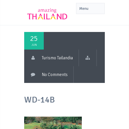
25
JUN
Turismo Tailandia
No Comments
WD-14B